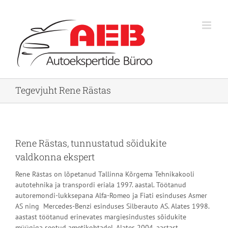
Skip
to
content
Tegevjuht Rene Rästas
Rene Rästas, tunnustatud sõidukite
valdkonna ekspert
Rene Rästas on lõpetanud Tallinna Kõrgema Tehnikakooli
autotehnika ja transpordi eriala 1997. aastal. Töötanud
autoremondi-lukksepana Alfa-Romeo ja Fiati esinduses Asmer
AS ning Mercedes-Benzi esinduses Silberauto AS. Alates 1998.
aastast töötanud erinevates margiesindustes sõidukite
müügiga seotud ametikohtadel. Alates 2004. aastast