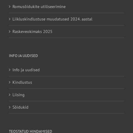
Romusõidukite utiliseerimine
Liikluskindlustuse muudatused 2024. aastal
Raskeveokimaks 2025
INFO JA UUDISED
Info ja uudised
Kindlustus
Liising
Sõidukid
TEOSTATUD HINDAMISED