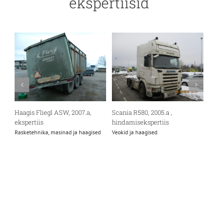
ekspertiisid
Sca
Haagis Fliegl ASW, 2007.a,
Scania R580, 2005.a ,
tu
ekspertiis
hindamisekspertiis
Bus
Rasketehnika, masinad ja haagised
Veokid ja haagised