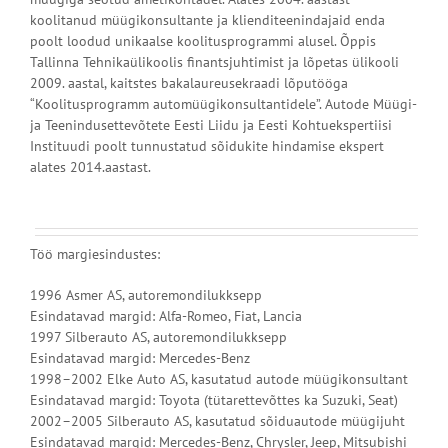
koolitanud müügikonsultante ja klienditeenindajaid enda
poolt loodud unikaalse koolitusprogrammi alusel. Õppis
Tallinna Tehnikaülikoolis finantsjuhtimist ja lõpetas ülikooli
2009. aastal, kaitstes bakalaureusekraadi lõputööga
“Koolitusprogramm automüügikonsultantidele”. Autode Müügi-
ja Teenindusettevõtete Eesti Liidu ja Eesti Kohtuekspertiisi
Instituudi poolt tunnustatud sõidukite hindamise ekspert
alates 2014.aastast.
Töö margiesindustes:
1996 Asmer AS, autoremondilukksepp
Esindatavad margid: Alfa-Romeo, Fiat, Lancia
1997 Silberauto AS, autoremondilukksepp
Esindatavad margid: Mercedes-Benz
1998–2002 Elke Auto AS, kasutatud autode müügikonsultant
Esindatavad margid: Toyota (tütarettevõttes ka Suzuki, Seat)
2002–2005 Silberauto AS, kasutatud sõiduautode müügijuht
Esindatavad margid: Mercedes-Benz, Chrysler, Jeep, Mitsubishi