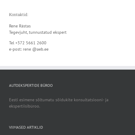
Kontaktid:
Rene Rästas
Tegevjuht, tunnustatud ekspert
Tel +372 5661 2600
e-post: rene @aeb.ee
AUTOEKSPERTIDE BÜROO
Eesti esimene sõltumatu sõidukite konsultatsiooni- ja
ekspertiisibüroo.
VIIMASED ARTIKLID