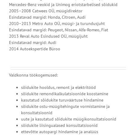
Mercedes-Benz veokid ja Unimog eriotstarbelised sõidukid
2005–2008 Catwees OÜ, müügidirektor
Esindatavad margid: Honda, Citroen, Audi
2010–2013 Metro Auto OÜ, müügi- ja turundusjuht
Esindatavad margid: Peugeot, Nissan, Alfa-Romeo, Fiat
2013 Reval Auto Esindused OÜ, müügijuht
Esindatavad margid: Audi
2014 Autoekspertide Büroo
Valdkonna töökogemused:
sõidukite hooldus, remont ja elektritööd
sõidukite remondikalkulatsioonide koostamine
kasutatud sõidukite turuväärtuse hindamine
sõidukite ostu-müügitehingute vormistamine ja
konsultatsioonid
uute ja kasutatud sõidukite müügikonsultatsioonid
sõidukite liisingualased konsultatsioonid
ettevõtte autopargi hindamine ja analüüs