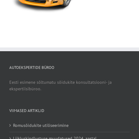
AUTOEKSPERTIDE BÜROO
Eesti esimene sõltumatu sõidukite konsultatsiooni- ja
ekspertiisibüroo.
VIIMASED ARTIKLID
Romusõidukite utiliseerimine
Liikluskindlustuse muudatused 2024. aastal