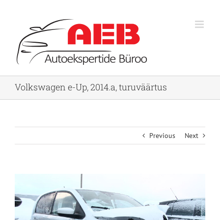
Skip
to
content
Volkswagen e-Up, 2014.a, turuväärtus
Previous
Next
View
Larger
Image