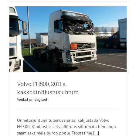
Volvo FH500, 2011.a,
kaskokindlustusjuhtum
Veokid ja haagised
Õnnetusjuhtumi tulemusena sai kahjustada Volvo
FM500. Kindlustusselts pöördus sõltumatu hinnangu
saamiseks meie büroo poole. Teostasime
[...]