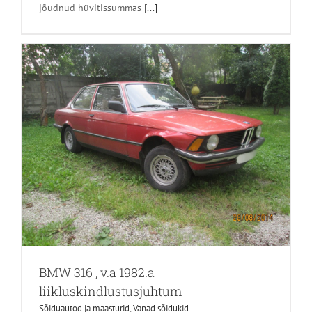
jõudnud hüvitissummas
[...]
BMW 316 , v.a 1982.a
liikluskindlustusjuhtum
Sõiduautod ja maasturid
,
Vanad sõidukid