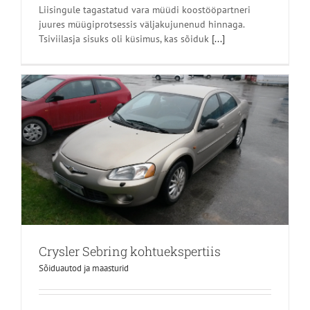
Liisingule tagastatud vara müüdi koostööpartneri
juures müügiprotsessis väljakujunenud hinnaga.
Tsiviilasja sisuks oli küsimus, kas sõiduk
[...]
Crysler Sebring kohtuekspertiis
Sõiduautod ja maasturid