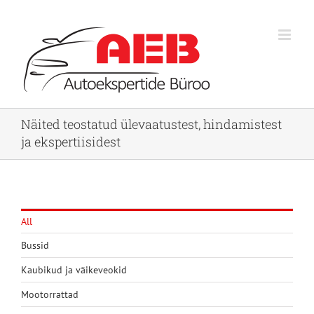
Skip
to
content
Näited teostatud ülevaatustest, hindamistest
ja ekspertiisidest
All
Bussid
Kaubikud ja väikeveokid
Mootorrattad