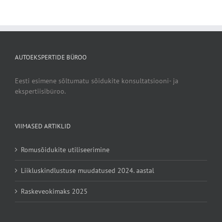
AUTOEKSPERTIDE BÜROO
Eesti esimene sõltumatu sõidukite konsultatsiooni- ja
ekspertiisibüroo.
VIIMASED ARTIKLID
Romusõidukite utiliseerimine
Liikluskindlustuse muudatused 2024. aastal
Raskeveokimaks 2025