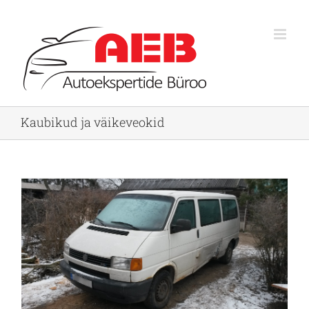
Skip
to
content
Kaubikud ja väikeveokid