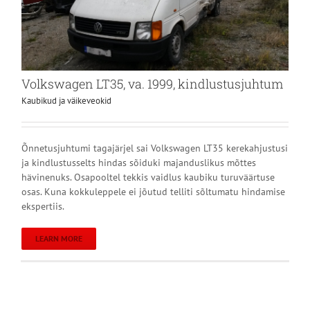
Volkswagen LT35, va. 1999, kindlustusjuhtum
Kaubikud ja väikeveokid
Õnnetusjuhtumi tagajärjel sai Volkswagen LT35 kerekahjustusi
ja kindlustusselts hindas sõiduki majanduslikus mõttes
hävinenuks. Osapooltel tekkis vaidlus kaubiku turuväärtuse
osas. Kuna kokkuleppele ei jõutud telliti sõltumatu hindamise
ekspertiis.
LEARN MORE