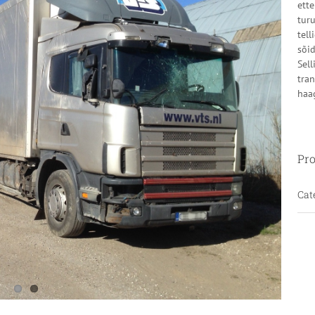
ett
turu
tell
sõid
Sell
tran
haag
Pro
Cat