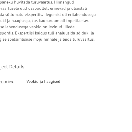
epaneku hüvitada turuväärtus. Hinnangud
väärtusele olid osapooltelt erinevad ja otsustati
ida sõltumatu ekspertiis. Tegemist oli erilahendusega
uki ja haagisega, kus kaubaruum oli topeltlaetav.
ise lahendusega veokid on levinud lillede
spordis. Ekspertiisi käigus tuli analüüsida sõiduki ja
ise spetsiifilisuse mõju hinnale ja leida turuväärtus.
ject Details
egories:
Veokid ja haagised