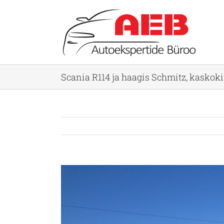
Skip
to
content
Scania R114 ja haagis Schmitz, kasko
View
Larger
Image