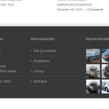
kaskokindlustusjuhtum
 18th, 2016
November 4th, 2015
|
0 Comments
ID
INFO JA UUDISED
TEOSTATUD HIN
e
Info ja uudised
Kindlustus
tuse
24. aastal
Liising
ks 2025
Sõidukid