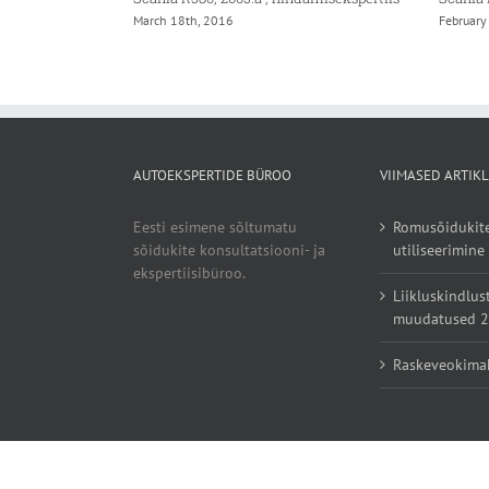
March 18th, 2016
February
AUTOEKSPERTIDE BÜROO
VIIMASED ARTIKL
Eesti esimene sõltumatu
Romusõidukit
sõidukite konsultatsiooni- ja
utiliseerimine
ekspertiisibüroo.
Liikluskindlus
muudatused 20
Raskeveokima