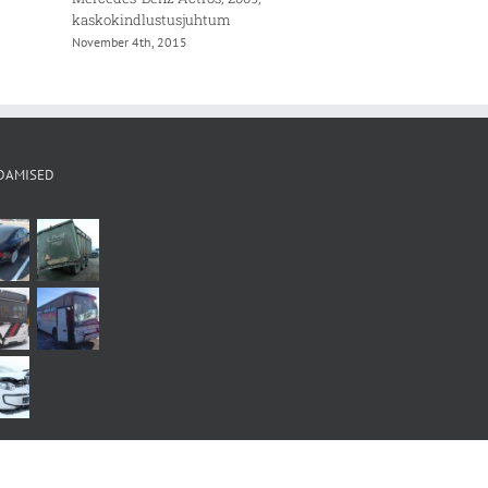
kaskokindlustusjuhtum
March 18th, 2016
November 4th, 2015
DAMISED