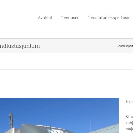
Avaleht
Teenused
Teostatud ekspertiisid
kindlustusjuhtum
Autoekspert
Pro
Kin
kahj
maj