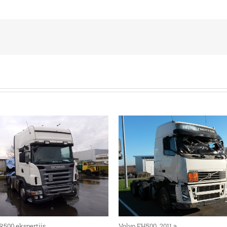
R500 ekspertiis
Volvo FH500, 2011.a,