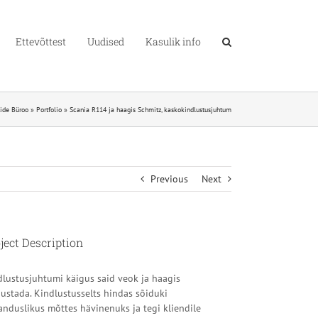
Ettevõttest
Uudised
Kasulik info
ide Büroo
»
Portfolio
»
Scania R114 ja haagis Schmitz, kaskokindlustusjuhtum
Previous
Next
ject Description
dlustusjuhtumi käigus said veok ja haagis
ustada. Kindlustusselts hindas sõiduki
anduslikus mõttes hävinenuks ja tegi kliendile