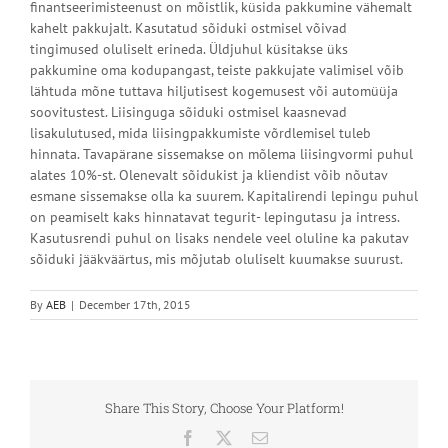
finantseerimisteenust on mõistlik, küsida pakkumine vähemalt
kahelt pakkujalt. Kasutatud sõiduki ostmisel võivad
tingimused oluliselt erineda. Üldjuhul küsitakse üks
pakkumine oma kodupangast, teiste pakkujate valimisel võib
lähtuda mõne tuttava hiljutisest kogemusest või automüüja
soovitustest. Liisinguga sõiduki ostmisel kaasnevad
lisakulutused, mida liisingpakkumiste võrdlemisel tuleb
hinnata. Tavapärane sissemakse on mõlema liisingvormi puhul
alates 10%-st. Olenevalt sõidukist ja kliendist võib nõutav
esmane sissemakse olla ka suurem. Kapitalirendi lepingu puhul
on peamiselt kaks hinnatavat tegurit- lepingutasu ja intress.
Kasutusrendi puhul on lisaks nendele veel oluline ka pakutav
sõiduki jääkväärtus, mis mõjutab oluliselt kuumakse suurust.
By
AEB
|
December 17th, 2015
Share This Story, Choose Your Platform!
Facebook
X
Email