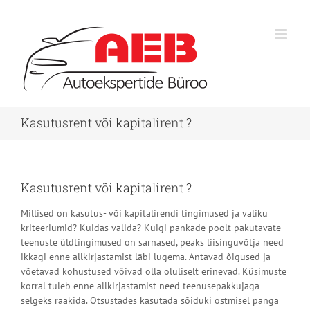
Skip
to
content
Kasutusrent või kapitalirent ?
Kasutusrent või kapitalirent ?
Millised on kasutus- või kapitalirendi tingimused ja valiku
kriteeriumid? Kuidas valida? Kuigi pankade poolt pakutavate
teenuste üldtingimused on sarnased, peaks liisinguvõtja need
ikkagi enne allkirjastamist läbi lugema. Antavad õigused ja
võetavad kohustused võivad olla oluliselt erinevad. Küsimuste
korral tuleb enne allkirjastamist need teenusepakkujaga
selgeks rääkida. Otsustades kasutada sõiduki ostmisel panga