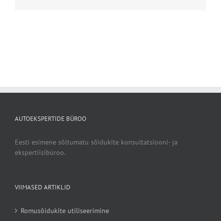
AUTOEKSPERTIDE BÜROO
Eesti esimene sõltumatu sõidukite konsultatsiooni- ja
ekspertiisibüroo.
VIIMASED ARTIKLID
Romusõidukite utiliseerimine