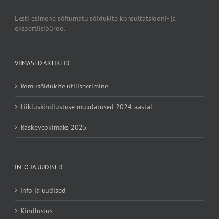
Eesti esimene sõltumatu sõidukite konsultatsiooni- ja
ekspertiisibüroo.
VIIMASED ARTIKLID
Romusõidukite utiliseerimine
Liikluskindlustuse muudatused 2024. aastal
Raskeveokimaks 2025
INFO JA UUDISED
Info ja uudised
Kindlustus