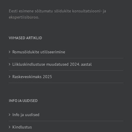
Eesti esimene sõltumatu sõidukite konsultatsiooni- ja
ekspertiisibüroo.
VIIMASED ARTIKLID
Romusõidukite utiliseerimine
Liikluskindlustuse muudatused 2024. aastal
Raskeveokimaks 2025
INFO JA UUDISED
Info ja uudised
Kindlustus