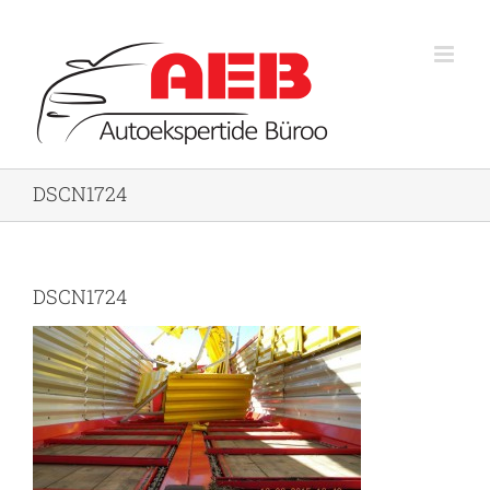
Skip
to
content
DSCN1724
DSCN1724