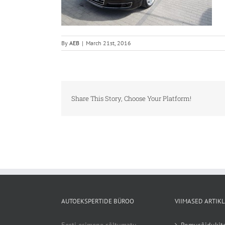
By
AEB
|
March 21st, 2016
Share This Story, Choose Your Platform!
AUTOEKSPERTIDE BÜROO
VIIMASED ARTIKL
Eesti esimene sõltumatu
Romusõidukit