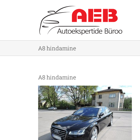
Skip
to
content
A8 hindamine
A8 hindamine