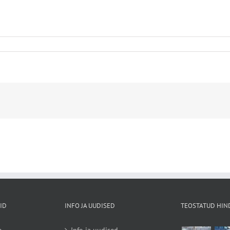
ID
INFO JA UUDISED
TEOSTATUD HIN
e
Info ja uudised