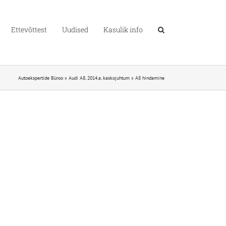
Ettevõttest
Uudised
Kasulik info
Autoekspertide Büroo
»
Audi A8, 2014.a, kaskojuhtum
»
A8 hindamine